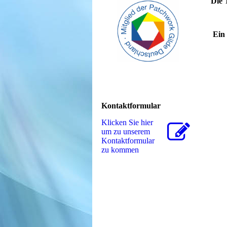
Die 
Ein 
Kontaktformular
Klicken Sie hier
um zu unserem
Kon­takt­for­mu­lar
zu kommen