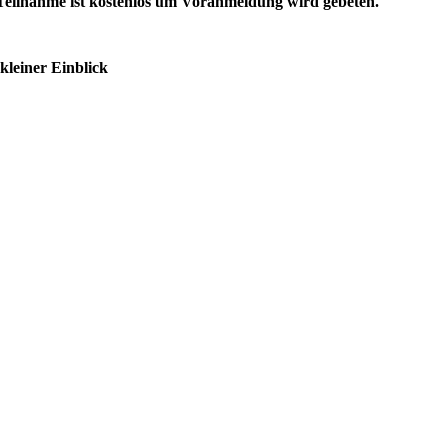
Teilnahme ist kostenlos um Voranmeldung wird gebeten.
kleiner Einblick