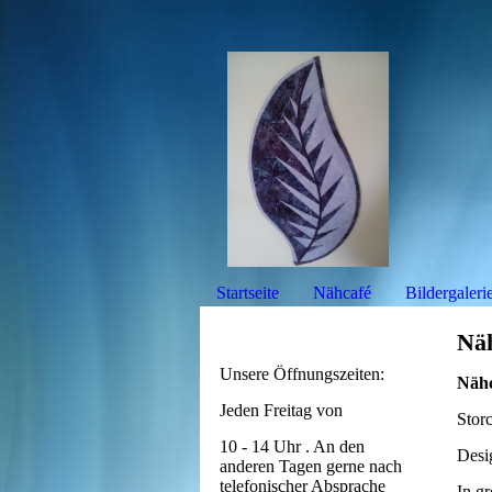
Startseite
Nähcafé
Bildergaleri
Näh
Unsere Öffnungszeiten:
Nähc
Jeden Freitag von
Stor
10 - 14 Uhr . An den
Desi
anderen Tagen gerne nach
telefonischer Absprache
In gr