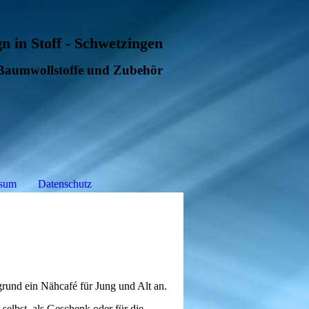
n in Stoff - Schwetzingen
,Baumwollstoffe und Zubehör
ssum
Datenschutz
rund ein Nähcafé für Jung und Alt an.
selbst, als Geschenk oder für die