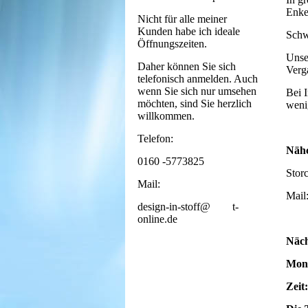
Enke
Nicht für alle meiner
Kunden habe ich ideale
Schw
Öffnungszeiten.
Unse
Daher können Sie sich
Verg
telefonisch anmelden. Auch
wenn Sie sich nur umsehen
Bei 
möchten, sind Sie herzlich
weni
willkommen.
Telefon:
Nähc
0160 -5773825
Stor
Mail:
Mail
design-in-stoff@ t-
online.de
Näch
Mont
Zeit