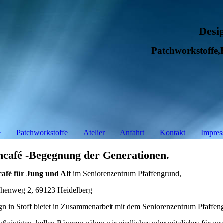
Desig
Patchworkstoffe
e
Patchworkstoffe
Atelier
Anfahrt
Kontakt
Impre
café -Begegnung der Generationen.
afé für Jung und Alt
im Seniorenzentrum Pfaffengrund,
chenweg 2, 69123 Heidelberg
gn in Stoff bietet in Zusammenarbeit mit dem Seniorenzentrum Pfaffeng
oßzügigen, hellen Räumen nähen wir niedliches oder nützliches für uns 