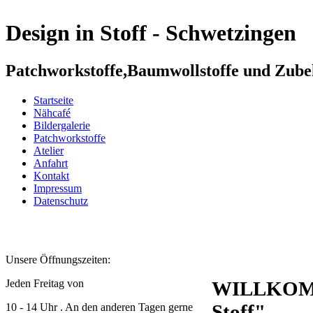
Design in Stoff - Schwetzingen
Patchworkstoffe,Baumwollstoffe und Zub
Startseite
Nähcafé
Bildergalerie
Patchworkstoffe
Atelier
Anfahrt
Kontakt
Impressum
Datenschutz
Unsere Öffnungszeiten:
Jeden Freitag von
WILLKOMME
Stoff"
10 - 14 Uhr . An den anderen Tagen gerne