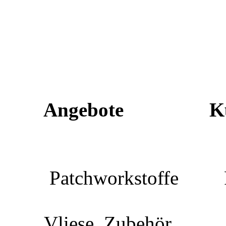
Design
Angebote
K
Friedrich-
Patchworkstoffe Pat
68723 Sch
Vliese, Zubehör H